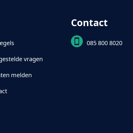
Contact
egels
085 800 8020
gestelde vragen
hten melden
act