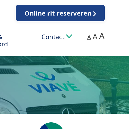
Online rit reserveren
A
A
&
Contact
A
ord