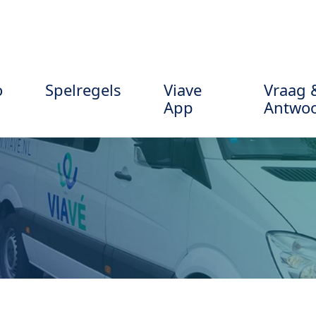
o
Spelregels
Viave
Vraag 
App
Antwo